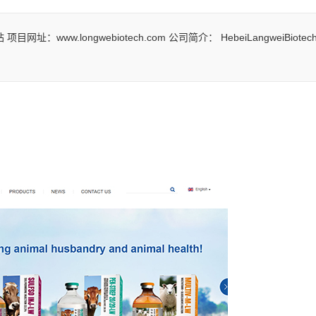
.longwebiotech.com 公司简介： HebeiLangweiBiotechnolog